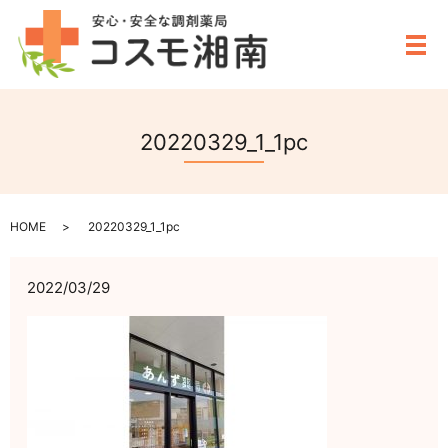
メ
20220329_1_1pc
HOME
20220329_1_1pc
2022/03/29