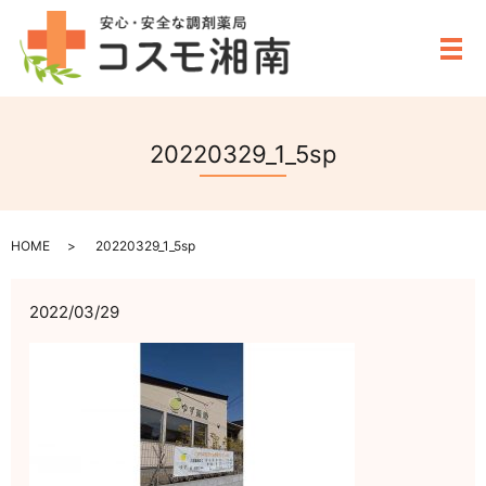
メ
20220329_1_5sp
HOME
20220329_1_5sp
2022/03/29